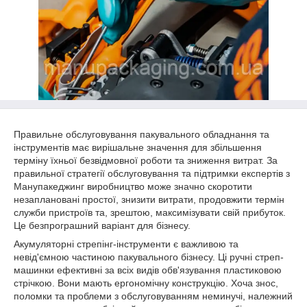
Правильне обслуговування пакувального обладнання та
інструментів має вирішальне значення для збільшення
терміну їхньої безвідмовної роботи та зниження витрат. За
правильної стратегії обслуговування та підтримки експертів з
Манупакеджинг виробництво може значно скоротити
незаплановані простої, знизити витрати, продовжити термін
служби пристроїв та, зрештою, максимізувати свій прибуток.
Це безпрограшний варіант для бізнесу.
Акумуляторні стрепінг-інструменти є важливою та
невід'ємною частиною пакувального бізнесу. Ці ручні стреп-
машинки ефективні за всіх видів обв'язування пластиковою
стрічкою. Вони мають ергономічну конструкцію. Хоча знос,
поломки та проблеми з обслуговуванням неминучі, належний