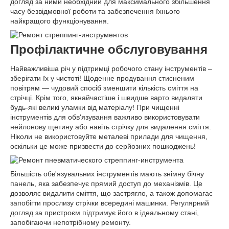
догляд за ними необхідний для максимального збільшення
часу безвідмовної роботи та забезпечення їхнього
найкращого функціонування.
Профілактичне обслуговування
Найважливіша річ у підтримці робочого стану інструментів –
зберігати їх у чистоті! Щоденне продування стисненим
повітрям — чудовий спосіб зменшити кількість сміття на
стрічці. Крім того, якнайчастіше і швидше варто видаляти
будь-які великі уламки від матеріалу! При чищенні
інструментів для обв'язування важливо використовувати
нейлонову щетину або навіть стрічку для видалення сміття.
Ніколи не використовуйте металеві прилади для чищення,
оскільки це може призвести до серйозних пошкоджень!
Більшість обв'язувальних інструментів мають знімну бічну
панель, яка забезпечує прямий доступ до механізмів. Це
дозволяє видалити сміття, що застрягло, а також допомагає
запобігти прослизу стрічки всередині машинки. Регулярний
догляд за пристроєм підтримує його в ідеальному стані,
запобігаючи непотрібному ремонту.