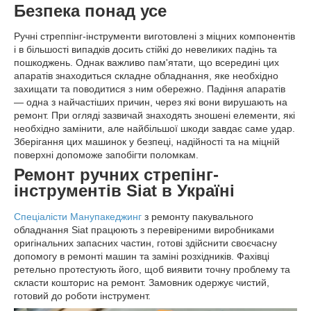
Безпека понад усе
Ручні стреппінг-інструменти виготовлені з міцних компонентів
і в більшості випадків досить стійкі до невеликих падінь та
пошкоджень. Однак важливо пам'ятати, що всередині цих
апаратів знаходиться складне обладнання, яке необхідно
захищати та поводитися з ним обережно. Падіння апаратів
— одна з найчастіших причин, через які вони вирушають на
ремонт. При огляді зазвичай знаходять зношені елементи, які
необхідно замінити, але найбільшої шкоди завдає саме удар.
Зберігання цих машинок у безпеці, надійності та на міцній
поверхні допоможе запобігти поломкам.
Ремонт ручних стрепінг-
інструментів Siat в Україні
Спеціалісти Манупакеджинг
з ремонту пакувального
обладнання Siat працюють з перевіреними виробниками
оригінальних запасних частин, готові здійснити своєчасну
допомогу в ремонті машин та заміні розхідників. Фахівці
ретельно протестують його, щоб виявити точну проблему та
скласти кошторис на ремонт. Замовник одержує чистий,
готовий до роботи інструмент.