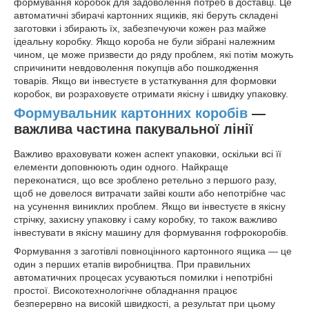
формування коробок для задоволення потреб в доставці. Це
автоматичні збирачі картонних ящиків, які беруть складені
заготовки і збирають їх, забезпечуючи кожен раз майже
ідеальну коробку. Якщо короба не були зібрані належним
чином, це може призвести до ряду проблем, які потім можуть
спричинити невдоволення покупців або пошкодження
товарів. Якщо ви інвестуєте в устаткування для формовки
коробок, ви розраховуєте отримати якісну і швидку упаковку.
Формувальник картонних коробів
—
важлива частина пакувальної лінії
Важливо враховувати кожен аспект упаковки, оскільки всі її
елементи доповнюють один одного. Найкраще
переконатися, що все зроблено ретельно з першого разу,
щоб не довелося витрачати зайві кошти або непотрібне час
на усунення виниклих проблем. Якщо ви інвестуєте в якісну
стрічку, захисну упаковку і саму коробку, то також важливо
інвестувати в якісну машину для формування гофрокоробів.
Формування з заготівлі повноцінного картонного ящика — це
один з перших етапів виробництва. При правильних
автоматичних процесах усуваються помилки і непотрібні
простої. Високотехнологічне обладнання працює
безперервно на високій швидкості, а результат при цьому