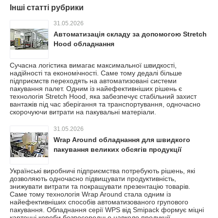
Інші статті рубрики
31.05.2026
Автоматизація складу за допомогою Stretch
Hood обладнання
Сучасна логістика вимагає максимальної швидкості,
надійності та економічності. Саме тому дедалі більше
підприємств переходять на автоматизовані системи
пакування палет. Одним із найефективніших рішень є
технологія Stretch Hood, яка забезпечує стабільний захист
вантажів під час зберігання та транспортування, одночасно
скорочуючи витрати на пакувальні матеріали.
31.05.2026
Wrap Around обладнання для швидкого
пакування великих обсягів продукції
Українські виробничі підприємства потребують рішень, які
дозволяють одночасно підвищувати продуктивність,
знижувати витрати та покращувати презентацію товарів.
Саме тому технологія Wrap Around стала одним із
найефективніших способів автоматизованого групового
пакування. Обладнання серії WPS від Smipack формує міцні
картонні короби безпосередньо навколо продукції,