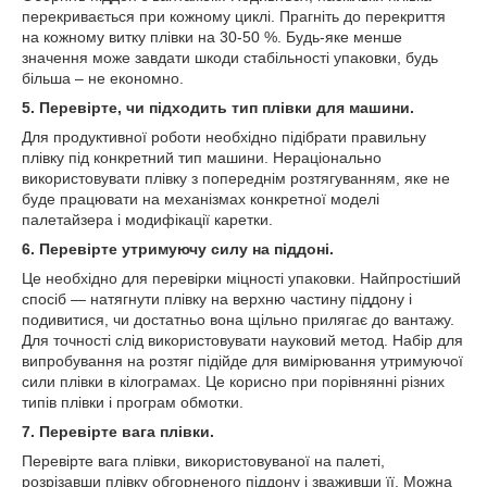
перекривається при кожному циклі. Прагніть до перекриття
на кожному витку плівки на 30-50 %. Будь-яке менше
значення може завдати шкоди стабільності упаковки, будь
більша – не економно.
5. Перевірте, чи підходить тип плівки для машини.
Для продуктивної роботи необхідно підібрати правильну
плівку під конкретний тип машини. Нераціонально
використовувати плівку з попереднім розтягуванням, яке не
буде працювати на механізмах конкретної моделі
палетайзера і модифікації каретки.
6. Перевірте утримуючу силу на піддоні.
Це необхідно для перевірки міцності упаковки. Найпростіший
спосіб — натягнути плівку на верхню частину піддону і
подивитися, чи достатньо вона щільно прилягає до вантажу.
Для точності слід використовувати науковий метод. Набір для
випробування на розтяг підійде для вимірювання утримуючої
сили плівки в кілограмах. Це корисно при порівнянні різних
типів плівки і програм обмотки.
7. Перевірте вага плівки.
Перевірте вага плівки, використовуваної на палеті,
розрізавши плівку обгорненого піддону і зваживши її. Можна