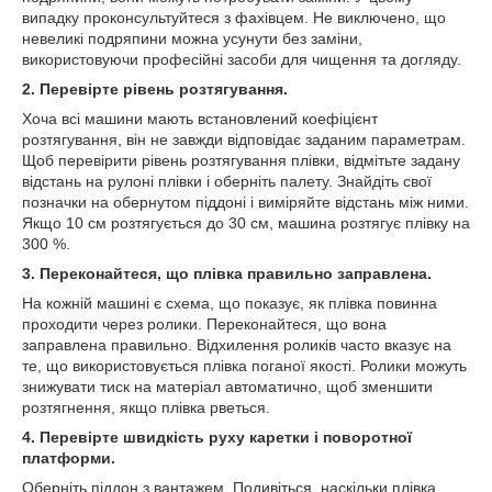
випадку проконсультуйтеся з фахівцем. Не виключено, що
невеликі подряпини можна усунути без заміни,
використовуючи професійні засоби для чищення та догляду.
2. Перевірте рівень розтягування.
Хоча всі машини мають встановлений коефіцієнт
розтягування, він не завжди відповідає заданим параметрам.
Щоб перевірити рівень розтягування плівки, відмітьте задану
відстань на рулоні плівки і оберніть палету. Знайдіть свої
позначки на обернутом піддоні і виміряйте відстань між ними.
Якщо 10 см розтягується до 30 см, машина розтягує плівку на
300 %.
3. Переконайтеся, що плівка правильно заправлена.
На кожній машині є схема, що показує, як плівка повинна
проходити через ролики. Переконайтеся, що вона
заправлена правильно. Відхилення роликів часто вказує на
те, що використовується плівка поганої якості. Ролики можуть
знижувати тиск на матеріал автоматично, щоб зменшити
розтягнення, якщо плівка рветься.
4. Перевірте швидкість руху каретки і поворотної
платформи.
Оберніть піддон з вантажем. Подивіться, наскільки плівка