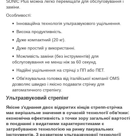
SONIC Plus можна легко переміщати для обслуговування і
заміни.
Особливості:
Інноваційна технологія ультразвукового ущільнення.
Висока продуктивність.
Дуже компактний (20 кг).
Дуже простий у використанні.
Можливість заміни (без інструментів) для
обслуговування не менш ніж за 60 секунд.
Надійні ущільнення на стрічці з ПП або ПЕТ.
Обв'язувальна головка від італійської компанії OMS
дозволяє швидко і якісно подавати стрічку для
автоматичного стрепінгу.
Ультразвуковий стрепінг
Якісне з'єднання двох відкритих кінців стрепп-стрічка
має вирішальне значення в сучасній технології обв'язки:
економічна ефективність з точки зору загальної вартості
в поєднанні з видатними характеристиками є
затребуваною технологією на ринку пакувальних
інструментів. З розвитком ультразвукової технології