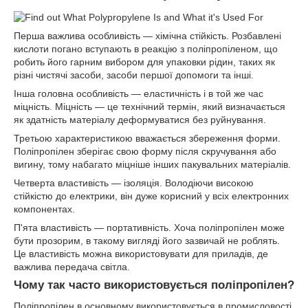
Перша важлива особливість — хімічна стійкість. Розбавлені
кислоти погано вступають в реакцію з поліпропіленом, що
робить його гарним вибором для упаковки рідин, таких як
різні чистячі засоби, засоби першої допомоги та інші.
Інша головна особливість — еластичність і в той же час
міцність. Міцність — це технічний термін, який визначається
як здатність матеріалу деформуватися без руйнування.
Третьою характеристикою вважається збереження форми.
Поліпропілен зберігає свою форму після скручування або
вигину, тому набагато міцніше інших пакувальних матеріалів.
Четверта властивість — ізоляція. Володіючи високою
стійкістю до електрики, він дуже корисний у всіх електронних
компонентах.
П'ята властивість — портативність. Хоча поліпропілен може
бути прозорим, в такому вигляді його зазвичай не роблять.
Це властивість можна використовувати для приладів, де
важлива передача світла.
Чому так часто використовується поліпропілен?
Поліпропілен в основному використовується в промисловості.