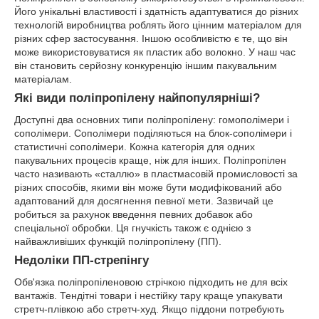
Його унікальні властивості і здатність адаптуватися до різних
технологій виробництва роблять його цінним матеріалом для
різних сфер застосування. Іншою особливістю є те, що він
може використовуватися як пластик або волокно. У наш час
він становить серйозну конкуренцію іншим пакувальним
матеріалам.
Які види поліпропілену найпопулярніші?
Доступні два основних типи поліпропілену: гомополімери і
сополімери. Сополімери поділяються на блок-сополімери і
статистичні сополімери. Кожна категорія для одних
пакувальних процесів краще, ніж для інших. Поліпропілен
часто називають «сталлю» в пластмасовій промисловості за
різних способів, якими він може бути модифікований або
адаптований для досягнення певної мети. Зазвичай це
робиться за рахунок введення певних добавок або
спеціальної обробки. Ця гнучкість також є однією з
найважливіших функцій поліпропілену (ПП).
Недоліки ПП-стрепінгу
Обв'язка поліпропіленовою стрічкою підходить не для всіх
вантажів. Тендітні товари і нестійку тару краще упакувати
стретч-плівкою або стретч-худ. Якщо піддони потребують