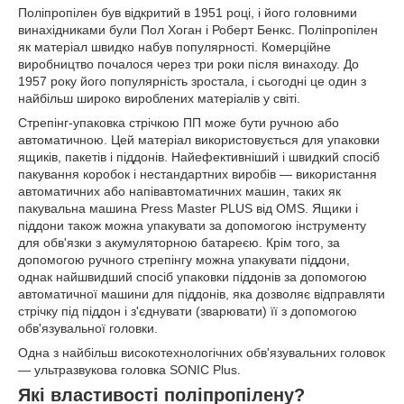
Поліпропілен був відкритий в 1951 році, і його головними
винахідниками були Пол Хоган і Роберт Бенкс. Поліпропілен
як матеріал швидко набув популярності. Комерційне
виробництво почалося через три роки після винаходу. До
1957 року його популярність зростала, і сьогодні це один з
найбільш широко вироблених матеріалів у світі.
Стрепінг-упаковка стрічкою ПП може бути ручною або
автоматичною. Цей матеріал використовується для упаковки
ящиків, пакетів і піддонів. Найефективніший і швидкий спосіб
пакування коробок і нестандартних виробів — використання
автоматичних або напівавтоматичних машин, таких як
пакувальна машина Press Master PLUS від OMS. Ящики і
піддони також можна упакувати за допомогою інструменту
для обв'язки з акумуляторною батареєю. Крім того, за
допомогою ручного стрепінгу можна упакувати піддони,
однак найшвидший спосіб упаковки піддонів за допомогою
автоматичної машини для піддонів, яка дозволяє відправляти
стрічку під піддон і з'єднувати (зварювати) її з допомогою
обв'язувальної головки.
Одна з найбільш високотехнологічних обв'язувальних головок
— ультразвукова головка SONIC Plus.
Які властивості поліпропілену?