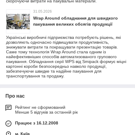
скорочуючи витрати на пакувальні матеріали.
31.05.2026
Wrap Around обладнання для швидкого
пакування великих обсягів продукції
Українські виробничі підприємства потребують рішень, які
дозволяють одночасно підвищувати продуктивність,
знижувати витрати та покращувати презентацію товарів.
Саме тому технологія Wrap Around стала одним із
найефективніших способів автоматизованого групового
пакування. Обладнання серії WPS від Smipack формує міцні
картонні короби безпосередньо навколо продукції,
забезпечуючи швидке та надійне пакування для
транспортування та продажу.
Про нас
Рейтинг не сформований
Менше 5 відгуків за останній рік
Працює з 16.12.2008
м. Київ