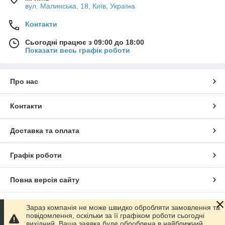
вул. Малинська, 18, Київ, Україна
Контакти
Сьогодні працює з 09:00 до 18:00
Показати весь графік роботи
Про нас
Контакти
Доставка та оплата
Графік роботи
Повна версія сайту
Сайт створено на маркетплейсі
Prom.ua
Зараз компанія не може швидко обробляти замовлення та
повідомлення, оскільки за її графіком роботи сьогодні
вихідний. Ваша заявка буде оброблена в найближчий