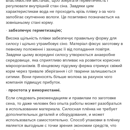
властивостей вистачає, щоб зберігати герметичність і
регулювати внутрішній стан сіна. Завдяки цим
характеристикам вода не проходить крізь плівку з-за чого
запобігає скупченню вологи. Це позитивно позначається на
зовнішньому стані корму.
·
забезпечує герметизацію;
Висока щільність плівки забезпечує правильну форму для
силосу і щільно утрамбовує сіно. Матеріал фіксує заготовку в
певному положенні і захищає її від попадання повітря.
Завдяки цьому всередині силосу утворюється анаеробне
середовище, яка сприятливо впливає на розвиток корисних
мікроорганізмів. В кінцевому підсумку ферма отримує свіжий
корм через тривале зберігання і с/г тварини залишаються
ситими. Вони приносять більше молока за рахунок чого
компанія підвищує прибуток.
·
простота у використанні.
Если следовать рекомендациям и правилам по заготовке
сена, то даже человек без опыта работы может разобраться
в использовании материала. Силосная плёнка не требует
дополнительных деталей и оборудования, и может
использоваться самостоятельно. Способ упаковки в плёнку
является выгодным с точки зрения экономии средств, что