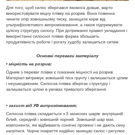
Для того, щоб силос зберігався якомога довше, варто
використовувати міцну плівку на розрив. Вона повинна
чинити опір зовнішньому тиску, захищати корм від
ультрафіолетового випромінювання, а також підтримувати
цілісну структуру силосу. При дотриманні правил укладання і
використанні силосної плівки ферма збільшить
продуктивність роботи і рогату худобу залишиться ситим.
Основні переваги матеріалу
• міцність на розрив;
Одним з переваг плівки є показник міцності на розрив.
Матеріал витримує зовнішній тиск грунту і залишається цілим
і неушкодженим. Силосна плівка зберігає структуру і
залишається цілою в умовах тривалого зберігання.
• захист від УФ випромінювання;
Силосна плівка складається з 3 захисних шарів: внутрішній
білий, середній і зовнішній чорний. Зовнішній шар має
компоненти, які відбивають сонячні промені і не дають сену
нагрітися. Чорне покриття надійно захищає силос і регулює