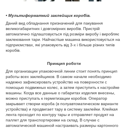
• Мультиформатний заклейщик коробів.
Даний вид обладнання призначений для пакування
великогабаритних і довгомірних виробів. Пристрій
автоматично підлаштовується під розміри виробу і виробляє
заклеювання тари. Найчастіше машина використовується на
підприємствах, які упаковують від 3-х і більше різних типів
коробів.
Принцип роботи
Для организации упаковочной линии стоит понять принцип
работы всех заклейщиков. В самом начале необходимо
надежно зафиксировать устройство на поверхности с
помощью подвижных колес, а затем приступить к настройке
машины. Когда все данные о габаритах изделия внесены,
можно приступать к герметизации коробов. Оператор
закрывает створки короба (в полуавтоматическом варианте
устройства) и продвигает тару в систему заклейки. Клейкая
лента проходит по контуру тары и отправляет продукт на
паллет для транспортировки на склад. В случае с
автоматической машиной настраивать размеры картонного