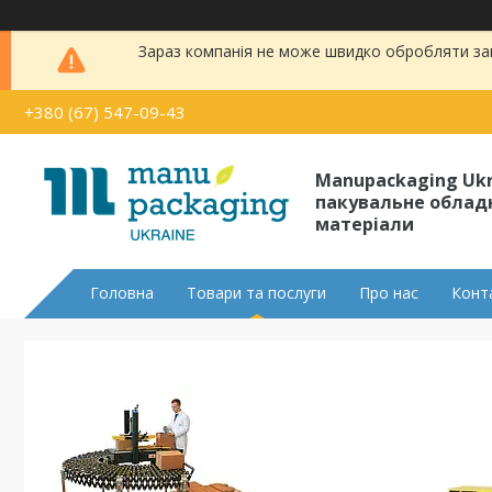
Зараз компанія не може швидко обробляти зам
+380 (67) 547-09-43
Manupackaging Uk
пакувальне облад
матеріали
Головна
Товари та послуги
Про нас
Конт