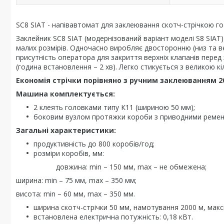
SC8 SIAT - напівавтомат для заклеювання скотч-стрічкою го
Заклейник SC8 SIAT (модернізований варіант моделі S8 SIAT
малих розмірів. Одночасно виробляє двосторонню (низ та в
присутність оператора для закриття верхніх клапанів пере
(година встановлення – 2 хв). Легко стикується з великою к
Економія стрічки порівняно з ручним заклеюванням 2
Машина комплектується:
2 клеять головками типу К11 (шириною 50 мм);
боковим вузлом протяжки короби з приводними реме
Загальні характеристики:
продуктивність до 800 коробів/год;
розміри коробів, мм:
довжина: min – 150 мм, max – не обмежена;
ширина: min – 75 мм, max – 350 мм;
висота: min – 60 мм, max – 350 мм.
ширина скотч-стрічки 50 мм, намотування 2000 м, мак
встановлена електрична потужність: 0,18 кВт.