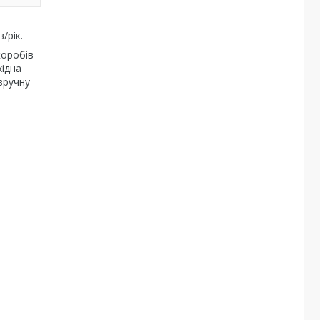
/рік.
коробів
хідна
вручну