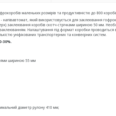
фрокоробів маленьких розмірів та продуктивністю до 800 коробів
) - напівавтомат, який використовується для заклеювання гофро
ерх) заклеювання коробів скотч-стрічками шириною 50 мм. Необ
д заклеюванням. Налаштування під формат коробки проводиться 
ількістю уніфікованих транспортерних та конвеєрних систем.
0-30%.
нями шириною 55 мм
симальний діаметр рулону 410 мм;