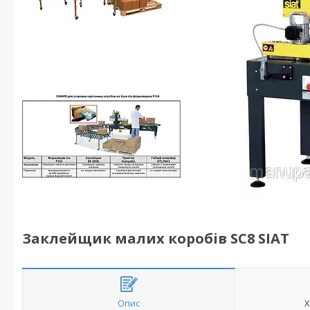
Заклейщик малих коробів SC8 SIAT
Опис
Х