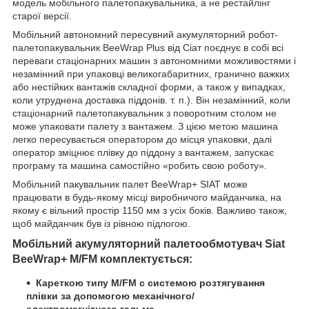
модель мобільного палетопакувальника, а не рестайлінг
старої версії.
Мобільний автономний пересувний акумуляторний робот-
палетопакувальник BeeWrap Plus від Сіат поєднує в собі всі
переваги стаціонарних машин з автономними можливостями і
незамінний при упаковці великогабаритних, гранично важких
або нестійких вантажів складної форми, а також у випадках,
коли утруднена доставка піддонів. т. п.). Він незамінний, коли
стаціонарний палетопакувальник з поворотним столом не
може упаковати палету з вантажем. З цією метою машина
легко пересувається оператором до місця упаковки, далі
оператор зміцнює плівку до піддону з вантажем, запускає
програму та машина самостійно «робить свою роботу».
Мобільний пакувальник палет BeeWrap+ SIAT може
працювати в будь-якому місці виробничого майданчика, на
якому є вільний простір 1150 мм з усіх боків. Важливо також,
щоб майданчик був із рівною підлогою.
Мобільний акумуляторний палетообмотувач Siat
BeeWrap+ M/FM комплектується:
Кареткою типу M/FM с системою розтягування
плівки за допомогою механічного/