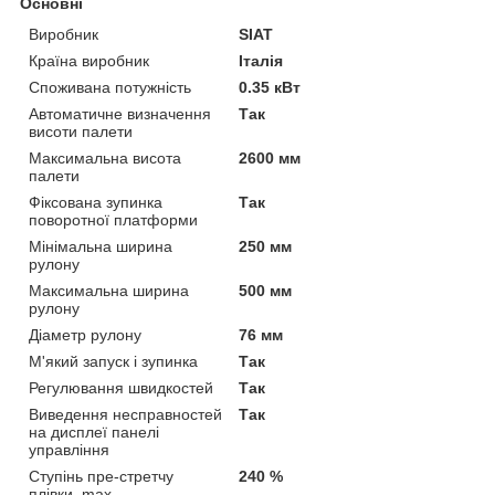
Основні
Виробник
SIAT
Країна виробник
Італія
Споживана потужність
0.35 кВт
Автоматичне визначення
Так
висоти палети
Максимальна висота
2600 мм
палети
Фіксована зупинка
Так
поворотної платформи
Мінімальна ширина
250 мм
рулону
Максимальна ширина
500 мм
рулону
Діаметр рулону
76 мм
М'який запуск і зупинка
Так
Регулювання швидкостей
Так
Виведення несправностей
Так
на дисплеї панелі
управління
Ступінь пре-стретчу
240 %
плівки, max