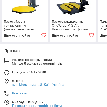
Палетайзер з
Палетопакувальник
Пале
притисканням
OneWrap M SIAT.
напі
(пакувальник палет)
Поворотна платформа
ProW
OneWrapPlus M
1500 мм
від 
Ціну уточнюйте
Ціну уточнюйте
Цін
виробництва SIAT —
італійський
палетопакувальник
Про нас
Рейтинг не сформований
Менше 5 відгуків за останній рік
Працює з 16.12.2008
м. Київ
вул. Малинська, 18, Київ, Україна
Контакти
Сьогодні вихідний
Показати весь графік роботи