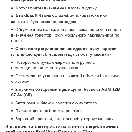
електромагнітного гальма
Фотодатчиком визначення висоти піддону
Аварійний бампер
– негайно зупиняється при
контакті з будь-якою перешкодою
Обгумованим колесом-щупом – використовується для
визначення траєкторії руху мобільного пакувальника по
палеті
Системою регулювання швидкості руху каретки
із плівкою для збільшення щільності упаковки»
Поворотною ручкою-кермом для ручного
переміщення палетопакувальника
Системою регулювання швидкості обмотки і «м'яким
стартом»
2 сухими батареями підвищеної безпеки AGM 12В
87 Ач (C5)
Автономним блоком зарядки акумулятора
Пультом дистанційного управління
Зарядний пристрій, вмонтований у корпус машини.
Загальні характеристики палетопакувальника
мобільного BeeWrap Плюс від Сіат: