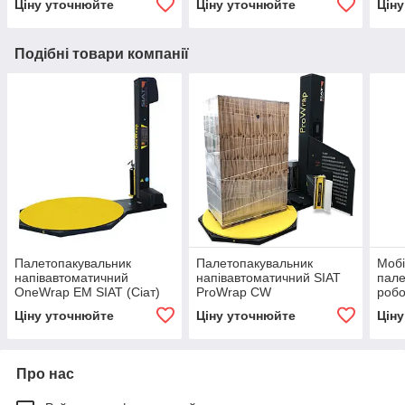
Ціну уточнюйте
Ціну уточнюйте
Цін
пла
Подібні товари компанії
Палетопакувальник
Палетопакувальник
Моб
напівавтоматичний
напівавтоматичний SIAT
пале
OneWrap EM SIAT (Сіат)
ProWrap CW
роб
Packlet
Plus
Ціну уточнюйте
Ціну уточнюйте
Цін
можл
до 
Про нас