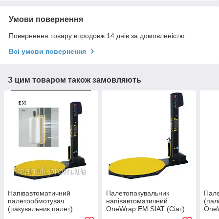
Умови повернення
Повернення товару впродовж 14 днів за домовленістю
Всі умови повернення
З цим товаром також замовляють
Напівавтоматичний
Палетопакувальник
Пал
палетообмотувач
напівавтоматичний
(пал
(пакувальник палет)
OneWrap EM SIAT (Сіат)
OneW
OneWrap EM SIAT Paklet
Packlet
з по