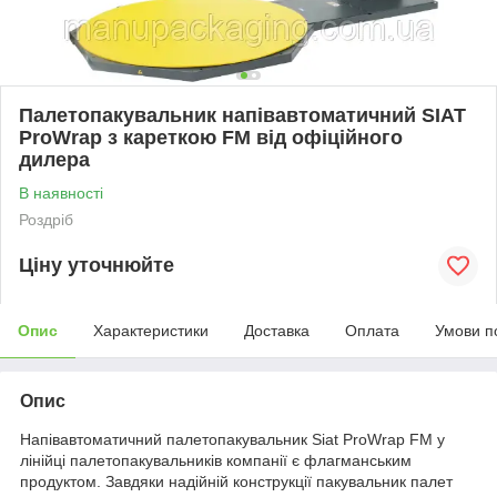
Палетопакувальник напівавтоматичний SIAT
ProWrap з кареткою FM від офіційного
дилера
В наявності
Роздріб
Ціну уточнюйте
Опис
Характеристики
Доставка
Оплата
Умови п
Опис
Напівавтоматичний палетопакувальник Siat ProWrap FM у
лінійці палетопакувальників компанії є флагманським
продуктом. Завдяки надійній конструкції пакувальник палет