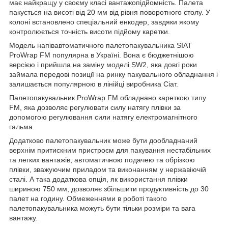
має найкращу у своєму класі вантажопідйомність. Палета
пакується на висоті від 20 мм від рівня поворотного столу. У
колоні встановлено спеціальний енкодер, завдяки якому
контролюється точність висоти підйому каретки.
Модель напівавтоматичного палетопакувальника SIAT
ProWrap FM популярна в Україні. Вона є бюджетнішою
версією і прийшла на заміну моделі SW2, яка довгі роки
займала передові позиції на ринку пакувального обладнання і
залишається популярною в лінійці виробника Сіат.
Палетопакувальник ProWrap FM обладнано кареткою типу
FM, яка дозволяє регулювати силу натягу плівки за
допомогою регулювання сили натягу електромагнітного
гальма.
Додатково палетопакувальник може бути дообладнаний
верхнім притискним пристроєм для пакування нестабільних
та легких вантажів, автоматичною подачею та обрізкою
плівки, зважуючим приладом та виконанням у нержавіючій
сталі. А така додаткова опція, як використання плівки
шириною 750 мм, дозволяє збільшити продуктивність до 30
палет на годину. Обмеженнями в роботі такого
палетопакувальника можуть бути тільки розміри та вага
вантажу.