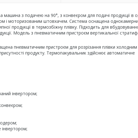
машина з подачею на 90°, з конвеєром для подачі продукції в о
ком і моторизованим штовхачем. Система оснащена однокамерн
пної продукції в термозбіжну плівку. Підходить для вбудовуванн
одукції. Модель з пневматичним пристроєм вертикальної стратифі
нащена пневматичним пристроєм для розрізання плівки холодним
исутності продукту. Термопакувальник здійснює автоматичне
;
ваний інвертором;
конвеєром;
кодером;
 інвертором;