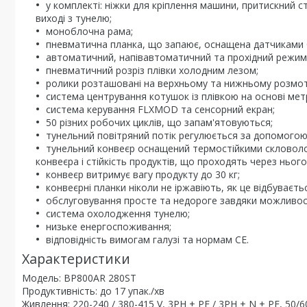
у комплекті: ніжки для кріплення машини, притискний 
виході з тунелю;
моноблочна рама;
пневматична планка, що запаює, оснащена датчиками 
автоматичний, напівавтоматичний та прохідний режим
пневматичний розріз плівки холодним лезом;
ролики розташовані на верхньому та нижньому розмо
система центрування котушок із плівкою на основі мет
система керування FLXMOD та сенсорний екран;
50 різних робочих циклів, що запам'ятовуються;
тунельний повітряний потік регулюється за допомогою
тунельний конвеєр оснащений термостійкими скловоло
конвеєра і стійкість продуктів, що проходять через нього
конвеєр витримує вагу продукту до 30 кг;
конвеєрні планки ніколи не іржавіють, як це відбуваєт
обслуговування просте та недороге завдяки можливост
система охолодження тунелю;
низьке енергоспоживання;
відповідність вимогам галузі та нормам CE.
Характеристики
Модель: BP800AR 280ST
Продуктивність: до 17 упак./хв
Живлення: 220-240 / 380-415 V, 3PH + PE / 3PH + N + PE, 50/