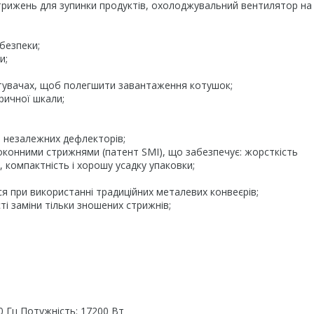
стрижень для зупинки продуктів, охолоджувальний вентилятор на
безпеки;
и;
тувачах, щоб полегшити завантаження котушок;
ричної шкали;
 незалежних дефлекторів;
конними стрижнями (патент SMI), що забезпечує: жорсткість
, компактність і хорошу усадку упаковки;
ься при використанні традиційних металевих конвеєрів;
і заміни тільки зношених стрижнів;
60 Гц Потужність: 17200 Вт