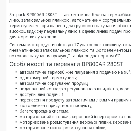
Smipack BP800AR 280ST — автоматична блочна термозбіжна 
лінію, запаювальною планкою, автоматичним сортувальни
термотунелем і призначена для групового пакування різноти
високошвидкісну пакувальну лінію з однією лінією подачі пр
для жорстких упаковок.
Система має продуктивність до 17 упаковок за хвилину, ос
пневматичною запаювальною планкою та фотоелементом пр
потокове пакування продукції та відповідає нормам ЄС.
Особливості та переваги BP800AR 280ST:
автоматичне термозбіжне пакування з подачею на 90°
однокамерний термотунель;
автоматичне сортування продукції;
подавальний конвеєр з регульованою швидкістю, керо
доступні лінії подачі: 1;
перенесення продукту автоматичним лівим чи правим 
фотоелемент присутності продукту;
багатопрохідна система;
моторизований штовхач, керований інвертором та ен
моторизоване розмотування верхньої плівки, кероване
моторизоване нижнє розмотування плівки;