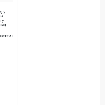
дну
им
я у
кації
 ножем і