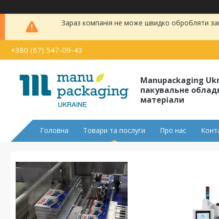
Зараз компанія не може швидко обробляти зам
+380 (67) 547-09-43
Manupackaging Uk
пакувальне облад
матеріали
Головна
Товари та послуги
Про нас
Конт