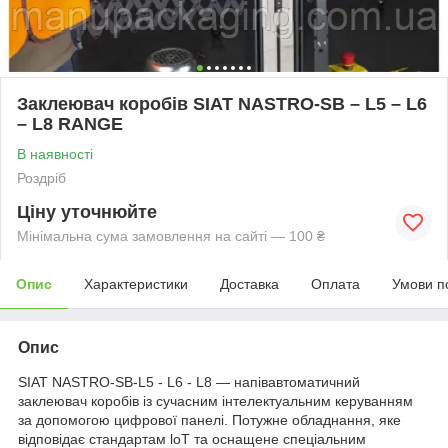
Заклеювач коробів SIAT NASTRO-SB – L5 – L6
– L8 RANGE
В наявності
Роздріб
Ціну уточнюйте
Мінімальна сума замовлення на сайті — 100 ₴
Опис
Характеристики
Доставка
Оплата
Умови п
Опис
SIAT NASTRO-SB-L5 - L6 - L8 — напівавтоматичний
заклеювач коробів із сучасним інтелектуальним керуванням
за допомогою цифрової панелі. Потужне обладнання, яке
відповідає стандартам loT та оснащене спеціальним