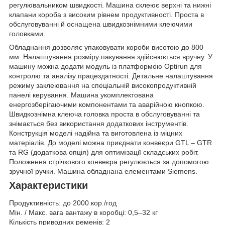
регулювальником швидкості. Машина склеює верхні та нижні
клапани короба з високим рівнем продуктивності. Проста в
обслуговуванні й оснащена швидкознімними клеючими
головками.
Обладнання дозволяє упаковувати короби висотою до 800
мм. Налаштування розміру пакування здійснюється вручну. У
машину можна додати модуль із платформою Optirun для
контролю та аналізу працездатності. Детальне налаштування
режиму заклеювання на спеціальній високопродуктивній
панелі керування. Машина укомплектована
енергозберігаючими компонентами та аварійною кнопкою.
Швидкознімна клеюча головка проста в обслуговуванні та
знімається без використання додаткових інструментів.
Конструкція моделі надійна та виготовлена із міцних
матеріалів. До моделі можна приєднати конвеєри GTL – GTR
та RG (додаткова опція) для оптимізації складських робіт.
Положення стрічкового конвеєра регулюється за допомогою
зручної ручки. Машина обладнана елементами Siemens.
Характеристики
Продуктивність: до 2000 кор./год
Мін. / Макс. вага вантажу в коробці: 0,5–32 кг
Кількість приводних ременів: 2