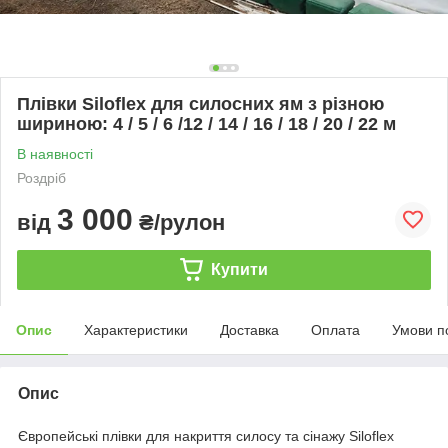
Плівки Siloflex для силосних ям з різною
шириною: 4 / 5 / 6 /12 / 14 / 16 / 18 / 20 / 22 м
В наявності
Роздріб
3 000
від
₴/рулон
Купити
Опис
Характеристики
Доставка
Оплата
Умови п
Опис
Європейські плівки для накриття силосу та сінажу Siloflex