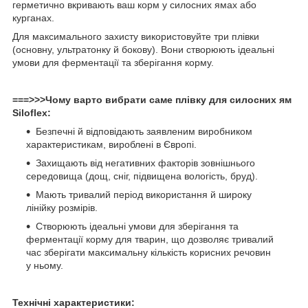
герметично вкривають ваш корм у силосних ямах або
курганах.
Для максимального захисту використовуйте три плівки
(основну, ультратонку й бокову). Вони створюють ідеальні
умови для ферментації та зберігання корму.
===>>>Чому варто вибрати саме плівку для силосних ям
Siloflex:
Безпечні й відповідають заявленим виробником
характеристикам, вироблені в Європі.
Захищають від негативних факторів зовнішнього
середовища (дощ, сніг, підвищена вологість, бруд).
Мають тривалий період використання й широку
лінійку розмірів.
Створюють ідеальні умови для зберігання та
ферментації корму для тварин, що дозволяє тривалий
час зберігати максимальну кількість корисних речовин
у ньому.
Технічні характеристики: