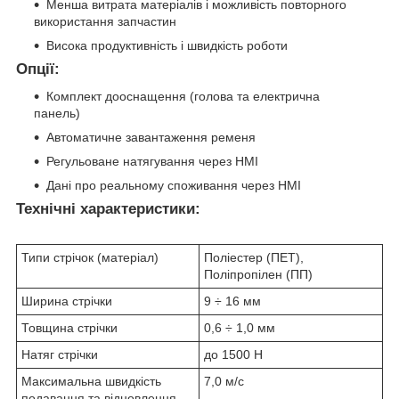
Менша витрата матеріалів і можливість повторного
використання запчастин
Висока продуктивність і швидкість роботи
Опції
:
Комплект дооснащення (голова та електрична
панель)
Автоматичне завантаження ременя
Регульоване натягування через HMI
Дані про реальному споживання через HMI
Технічні характеристики:
Типи стрічок (матеріал)
Поліестер (ПЕТ),
Поліпропілен (ПП)
Ширина стрічки
9 ÷ 16 мм
Товщина стрічки
0,6 ÷ 1,0 мм
Натяг стрічки
до 1500 Н
Максимальна швидкість
7,0 м/с
подавання та відновлення