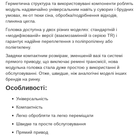
Герметична структура та використовувані компоненти роблять
модуль надзвичайно універсальним навіть у суворих і брудних
умовах, як-от тюки сіна, обробка/подрібнення відходів,
глиняна цегла.
Головка доступна у двох різних моделях: стандартній і
«модифікованій» версії (взаємозамінній із серією TR) і
гарантує надійне переплетення з поліпропілену або
поліетилену.
Завдяки компактним розмірам, зменшеній вазі та системі
прямого приводу, що виключає ремені трансмісії, нова
модульна головка стала дуже простою у використанні й
обслуговуванні. Отже, швидше, ніж аналогічні моделі інших
брендів на ринку.
Особливості:
Універсальність
Компактність
Легко обробляти та легко переміщати
Швидке та просте обслуговування
Прямий привод