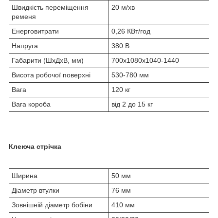
Швидкість переміщення
20 м/хв
ременя
Енерговитрати
0,26 КВт/год
Напруга
380 В
Габарити (ШхДхВ, мм)
700х1080х1040-1440
Висота робочої поверхні
530-780 мм
Вага
120 кг
Вага короба
від 2 до 15 кг
Клеюча стрічка
Ширина
50 мм
Діаметр втулки
76 мм
Зовнішній діаметр бобіни
410 мм